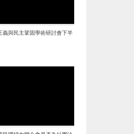
當
當
黨
黨
產
產
處
處
正義與民主鞏固學術研討會下半
理
理
委
委
員
員
會
會