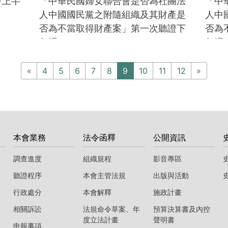
會上半
「中華民國婦女聯合會是否為社團法
「中
人中國國民黨之附隨組織及其財產是
人中
否為不當取得財產案」第一次聽證下
否為
午場
午場
«
4
5
6
7
8
9
10
11
12
»
本會業務
法令函釋
公開資訊
調查進度
組織規程
影音專區
聽證程序
本會主管法規
出版與活動
行政處分
本會解釋
施政計畫
相關訴訟
法規命令草案、年
預算決算書及內控
度立法計畫
聲明書
區
申報事項