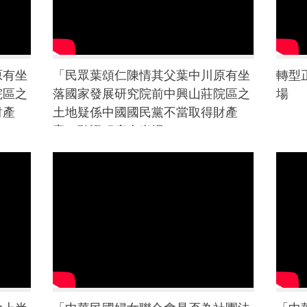
原有坐
「民眾葉頌仁陳情其父葉中川原有坐
轉型
院區之
落國家發展研究院前中興山莊院區之
場
財產
土地疑係中國國民黨不當取得財產
案」聽證程序上半場