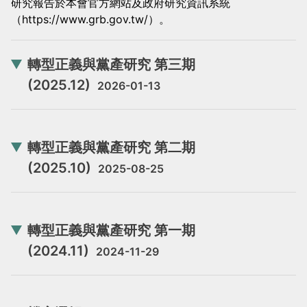
研究報告於本會官方網站及政府研究資訊系統
當
當
（https://www.grb.gov.tw/）。
黨
黨
產
產
轉型正義與黨產研究 第三期
處
處
(2025.12)
2026-01-13
理
理
委
委
員
員
轉型正義與黨產研究 第二期
會
會
(2025.10)
2025-08-25
轉型正義與黨產研究 第一期
(2024.11)
2024-11-29