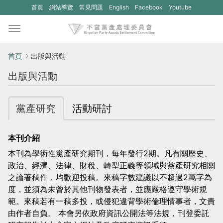
(另
(另
首頁
網站導覽
常見問題
English
Facebook
Youtube
開
開
新
新
視
視
首頁
出版與活動
窗)
窗)
出版與活動
將
將
開
開
黨產研究
活動研討
啟
啟
一
一
本刊介紹
個
個
本刊為學術性黨產研究期刊，每年發行2期。凡有關歷史、
新
新
政治、經濟、法律、財稅、轉型正義等領域與黨產研究相關
的
的
之論著稿件，均歡迎投稿。來稿字數建議以不超過2萬字為
網
網
度，並須為未曾於其他刊物發表者，並應嚴格遵守學術規
範。來稿若有一稿多投，或侵犯違背學術倫理情事者，文責
站：
站：
由作者自負。 本會另依政府資訊公開法等法規，刊登委託
不
不