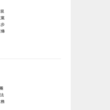
法規
政黨
進步
產條
團
體法
業務