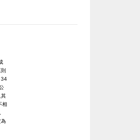
成
原則
34
公
及其
不相
息
定為