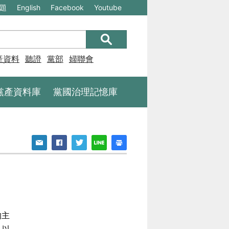
(另
(另
題
English
Facebook
Youtube
開
開
新
新
視
視
產資料庫
聽證
黨部
婦聯會
窗)
窗)
將
將
黨產資料庫
黨國治理記憶庫
開
開
啟
啟
一
一
個
個
新
新
的
的
網
網
站：
站：
的主
不
不