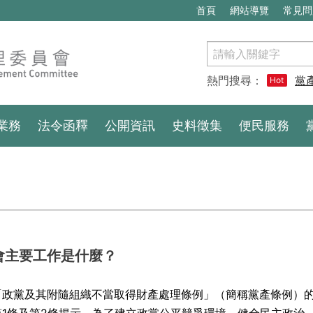
首頁
網站導覽
常見問
搜
尋
熱門搜尋：
黨
Hot
業務
法令函釋
公開資訊
史料徵集
便民服務
會主要工作是什麼？
「政黨及其附隨組織不當取得財產處理條例」（簡稱黨產條例）