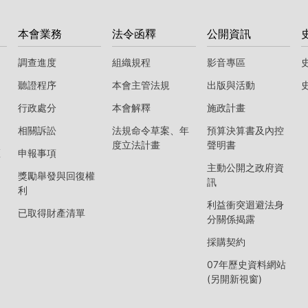
本會業務
法令函釋
公開資訊
調查進度
組織規程
影音專區
聽證程序
本會主管法規
出版與活動
行政處分
本會解釋
施政計畫
相關訴訟
法規命令草案、年
預算決算書及內控
度立法計畫
聲明書
區
申報事項
主動公開之政府資
獎勵舉發與回復權
訊
利
利益衝突迴避法身
已取得財產清單
分關係揭露
採購契約
07年歷史資料網站
(另開新視窗)