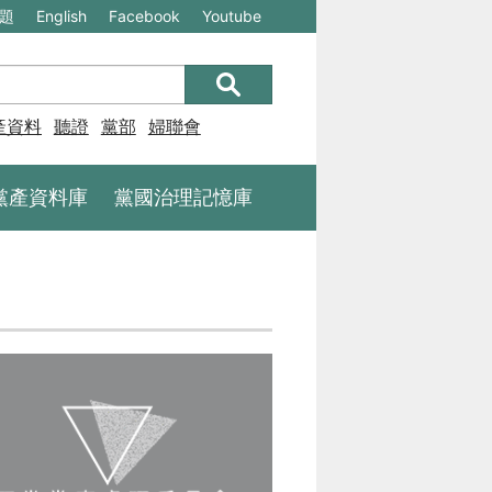
(另
(另
題
English
Facebook
Youtube
開
開
新
新
視
視
產資料庫
聽證
黨部
婦聯會
窗)
窗)
將
將
黨產資料庫
黨國治理記憶庫
開
開
啟
啟
一
一
個
個
新
新
的
的
網
網
站：
站：
不
不