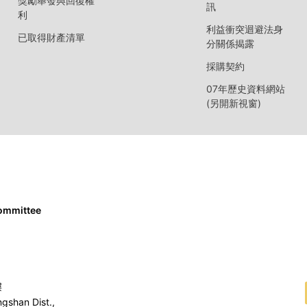
獎勵舉發與回復權
訊
利
利益衝突迴避法身
已取得財產清單
分關係揭露
採購契約
07年歷史資料網站
(另開新視窗)
Committee
樓
ngshan Dist.,