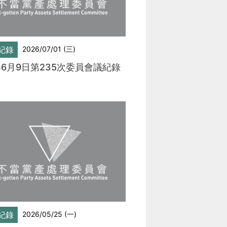
當
當
黨
黨
產
產
紀錄
2026/07/01 (三)
處
處
年6月9日第235次委員會議紀錄
理
理
委
委
員
員
會
會
紀錄
2026/05/25 (一)