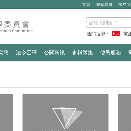
首頁
網站導覽
常見問
搜
尋
熱門搜尋：
黨
Hot
業務
法令函釋
公開資訊
史料徵集
便民服務