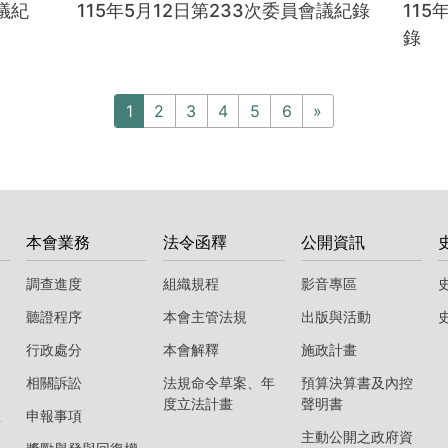
議紀
115年5月12日第233次委員會議紀錄
115
錄
1
2
3
4
5
6
»
本會業務
法令函釋
公開資訊
調查進度
組織規程
影音專區
聽證程序
本會主管法規
出版與活動
行政處分
本會解釋
施政計畫
相關訴訟
法規命令草案、年
預算決算書及內控
度立法計畫
聲明書
區
申報事項
主動公開之政府資