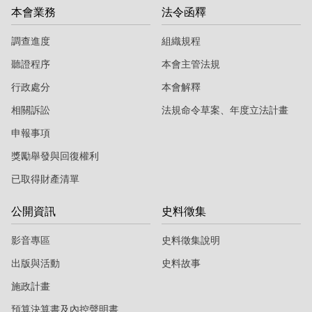
本會業務
法令函釋
調查進度
組織規程
聽證程序
本會主管法規
行政處分
本會解釋
相關訴訟
法規命令草案、年度立法計畫
申報事項
獎勵舉發與回復權利
已取得財產清單
公開資訊
史料徵集
影音專區
史料徵集說明
出版與活動
史料故事
施政計畫
預算決算書及內控聲明書