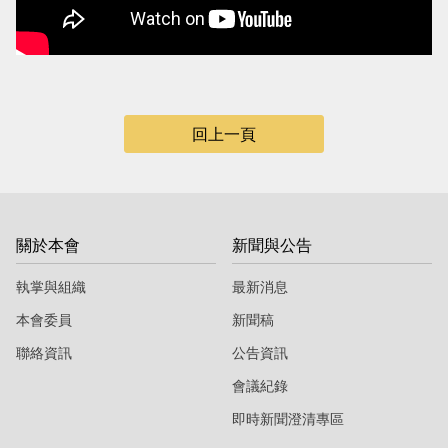
當
當
黨
黨
產
產
處
處
回上一頁
理
理
委
委
員
員
會
會
關於本會
新聞與公告
執掌與組織
最新消息
本會委員
新聞稿
聯絡資訊
公告資訊
會議紀錄
即時新聞澄清專區