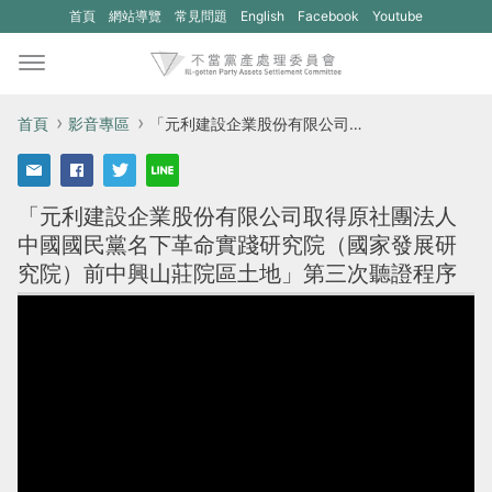
(另
(另
首頁
網站導覽
常見問題
English
Facebook
Youtube
開
開
新
新
視
視
首頁
影音專區
「元利建設企業股份有限公司取得原社團法人中國國民黨名下革命實踐研究院（國家發展研究院）前中興山莊院區土地」第三次聽證程序
窗)
窗)
將
將
「元利建設企業股份有限公司取得原社團法人
開
開
中國國民黨名下革命實踐研究院（國家發展研
啟
啟
究院）前中興山莊院區土地」第三次聽證程序
一
一
個
個
新
新
的
的
網
網
站：
站：
不
不