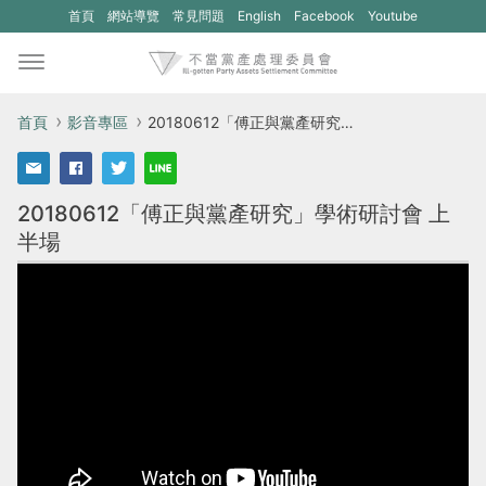
(另
(另
首頁
網站導覽
常見問題
English
Facebook
Youtube
開
開
新
新
視
視
首頁
影音專區
20180612「傅正與黨產研究」學術研討會 上半場
窗)
窗)
將
將
20180612「傅正與黨產研究」學術研討會 上
開
開
半場
啟
啟
一
一
個
個
新
新
的
的
網
網
站：
站：
不
不