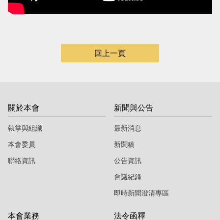
當
當
黨
黨
產
產
回上一頁
處
處
理
理
委
委
員
員
關於本會
新聞與公告
會
會
執掌與組織
最新消息
本會委員
新聞稿
聯絡資訊
公告資訊
會議紀錄
即時新聞澄清專區
本會業務
法令函釋