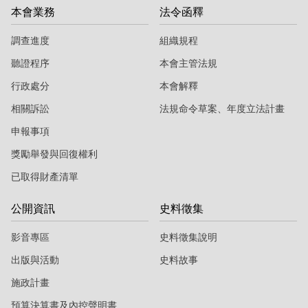
本會業務
法令函釋
調查進度
組織規程
聽證程序
本會主管法規
行政處分
本會解釋
相關訴訟
法規命令草案、年度立法計畫
申報事項
獎勵舉發與回復權利
已取得財產清單
公開資訊
史料徵集
影音專區
史料徵集說明
出版與活動
史料故事
施政計畫
預算決算書及內控聲明書