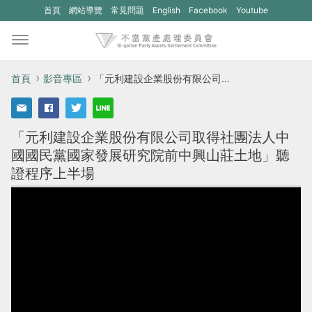
(另
(另
首頁
網站導覽
常見問題
English
Facebook
Youtube
開
開
新
新
視
視
首頁
影音專區
「元利建設企業股份有限公司取得社團法人中國國民黨國家發展研究院前中興山莊土地」聽證程序上半場
窗)
窗)
將
將
「元利建設企業股份有限公司取得社團法人中
開
開
國國民黨國家發展研究院前中興山莊土地」聽
啟
啟
證程序上半場
一
一
個
個
新
新
的
的
網
網
站：
站：
不
不