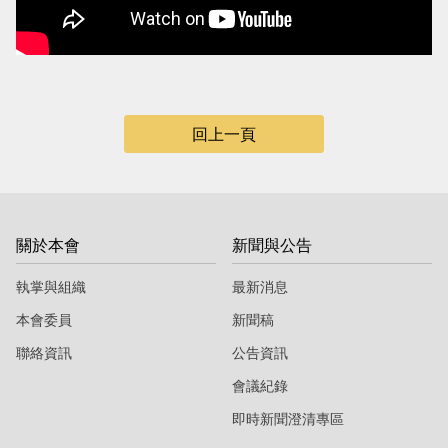
當
當
黨
黨
產
產
處
處
回上一頁
理
理
委
委
員
員
會
會
關於本會
新聞與公告
執掌與組織
最新消息
本會委員
新聞稿
聯絡資訊
公告資訊
會議紀錄
即時新聞澄清專區