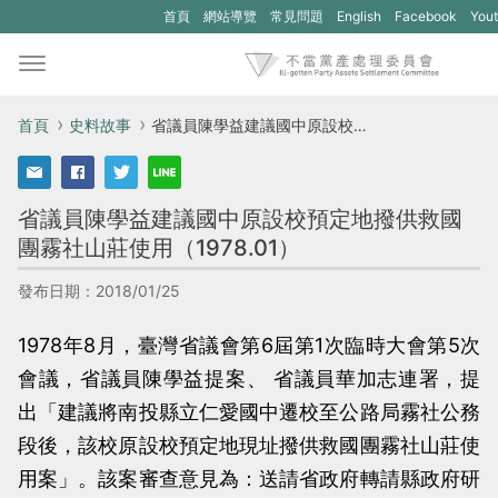
(另
(另
首頁
網站導覽
常見問題
English
Facebook
You
開
開
新
新
視
視
首頁
史料故事
省議員陳學益建議國中原設校預定地撥供救國團霧社山莊使用（1978.01）
窗)
窗)
將
將
省議員陳學益建議國中原設校預定地撥供救國
開
開
團霧社山莊使用（1978.01）
啟
啟
一
一
發布日期：2018/01/25
個
個
1978年8月，臺灣省議會第6屆第1次臨時大會第5次
新
新
會議，省議員陳學益提案、 省議員華加志連署，提
的
的
出「建議將南投縣立仁愛國中遷校至公路局霧社公務
網
網
段後，該校原設校預定地現址撥供救國團霧社山莊使
站：
站：
用案」。該案審查意見為：送請省政府轉請縣政府研
不
不