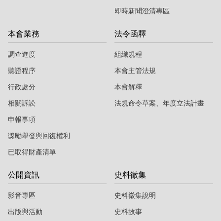
即時新聞澄清專區
本會業務
法令函釋
調查進度
組織規程
聽證程序
本會主管法規
行政處分
本會解釋
相關訴訟
法規命令草案、年度立法計畫
申報事項
獎勵舉發與回復權利
已取得財產清單
公開資訊
史料徵集
影音專區
史料徵集說明
出版與活動
史料故事