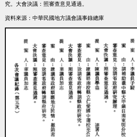
究。大會決議：照審查意見通過。
當
當
黨
黨
資料來源：中華民國地方議會議事錄總庫
產
產
處
處
理
理
委
委
員
員
會
會