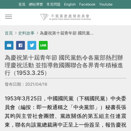
(另
(另
首頁
網站導覽
常見問題
English
Facebook
Youtube
開
開
新
新
視
視
首頁
史料故事
為慶祝第十屆青年節 國民黨飭令各黨部熱烈辦理慶祝活動 並指導救國團聯合各界青年積極進行（1953.3.25）
窗)
窗)
將
將
為慶祝第十屆青年節 國民黨飭令各黨部熱烈辦
開
開
理慶祝活動 並指導救國團聯合各界青年積極進
啟
啟
行（1953.3.25）
一
一
個
個
發布日期：2021/04/16
新
新
1953年3月25日，中國國民黨（下稱國民黨）中央委
的
的
員會（編按：即一般通稱之「中央黨部」）秘書長張
網
網
其昀與主管社會團體、黨政關係的第五組主任連震
站：
站：
東，聯名向該黨總裁蔣中正呈上一份簽呈，報告慶祝
不
不