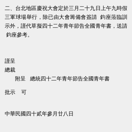
二、台北地區慶祝大會定於三月二十九日上午九時假
三軍球場舉行，除已由大會籌備會簽請 鈞座蒞臨訓
示外，謹代草擬四十二年青年節告全國青年書，送請
鈞座參考。
謹呈
總裁
附呈 總統四十二年青年節告全國青年書
批示 可
中華民國四十貳年參月廿八日