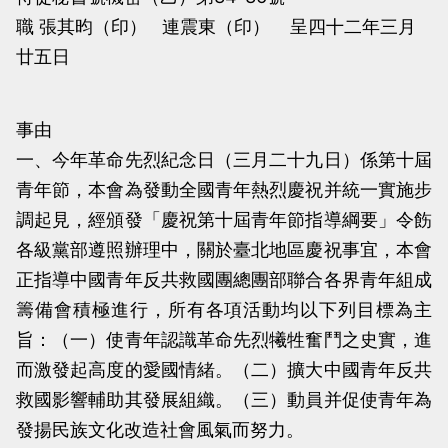
職 張其昀（印） 連震東（印） 呈四十二年三月
廿五日
事由
一、今年革命先烈紀念日（三月二十九日）係第十屆
青年節，本會為發動全國青年熱烈慶祝并統一實施步
調起見，經頒發「慶祝第十屆青年節指導綱要」令飭
各級黨部遵照辦理中，關於臺北地區慶祝事宜，本會
正指導中國青年反共救國團總團部聯合各界青年組成
籌備會積極進行，所有各項活動均以下列目標為主
旨：（一）使青年認識革命先烈犧牲奮鬥之史實，進
而激發起高度的愛國情緒。（二）擴大中國青年反共
救國影響輔助其發展組織。（三）動員并促使青年為
發揚民族文化改造社會風氣而努力。