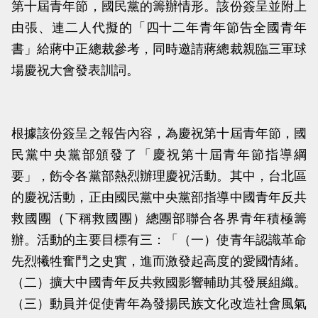
第十屆青年節，國民黨的籌辦情形。該份簽呈並附上
當
當
由張、連二人代擬的「四十二年青年節告全國青年
黨
黨
書」給蔣中正總裁參考，同時邀請蔣總裁親臨三軍球
產
產
場慶祝大會發表訓詞。
處
處
理
理
委
委
根據該份簽呈之報告內容，為慶祝第十屆青年節，國
員
員
民黨中央黨部頒發了「慶祝第十屆青年節指導綱
會
會
要」，飭令各黨部熱烈辦理慶祝活動。其中，台北區
的慶祝活動，正由國民黨中央黨部指導中國青年反共
救國團（下稱救國團）總團部聯合各界青年積極籌
辦。活動的主要目標有三：「（一）使青年認識革命
先烈犧牲奮鬥之史實，進而激發起高度的愛國情緒。
（二）擴大中國青年反共救國影響輔助其發展組織。
（三）動員并促使青年為發揚民族文化改造社會風氣