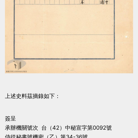
上述史料茲摘錄如下：
簽呈
承辦機關號次 台（42）中秘宣字第0092號
侍從秘書號機密（乙）第34-36號