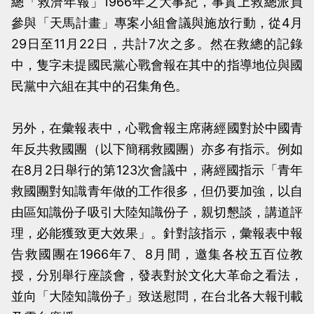
總「救濟年報」1966年之大事紀，事實上救總派員
參與「天馬計畫」專案小組會議與施放行動，從4月
29日至11月22日，共計7次之多。然在救總的記錄
中，隻字未提國民黨心戰會報在其中的指導地位與國
民黨中六組在其中的召集角色。
另外，在彙報表中，心戰會報主席蔣經國對於中國青
年反共救國團（以下簡稱救國團）亦多有指示。例如
在8月2日舉行的第123次會議中，蔣經國指示「青年
救國團對知識青年做的工作很多，但仍要加強，以自
由區知識份子吸引大陸知識份子，親切懇談，講道評
理，必能獲致更大效果」。針對該指示，彙報表中報
告救國團在1966年7、8月間，邀集各校五百位教
授，分別舉行座談會，發表對於文化大革命之看法，
並向「大陸知識份子」致送慰問，在台北各大報刊載