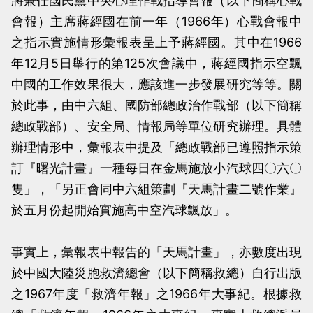
將兼任國民黨中央心理作戰指導會報（以下簡稱心戰
會報）主席蔣經國在前一年（1966年）心戰會報中
之指示實施情形彙報表呈上予蔣經國。其中在1966
年12月5日舉行的第125次會議中，蔣經國指示空飄
中國的工作效果很大，應該進一步發展研究等等。關
於此事，由中六組、國防部總政治作戰部（以下簡稱
總政戰部）、安全局、情報局等單位研究辦理。具體
辦理情形中，彙報表中提及「總政戰部已遵照指示策
訂『曙光計畫』一種每日在金馬施放小汽球四〇六〇
隻」，「另正會同中六組策劃『天馬計畫二號作業』
於五月份起開始實施高中空汽球飄放」。
事實上，彙報表中報告的「天馬計畫」，亦數度出現
於中國大陸災胞救濟總會（以下簡稱救總）自行出版
之1967年度「救濟年報」之1966年大事紀。根據救