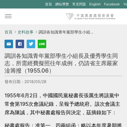
(另
(
首頁
網站導覽
常見問題
English
Facebook
Yo
開
開
新
新
視
視
首頁
史料故事
調訓各知識青年黨部學生小組長及優秀學生同志，所需經費擬照往年成例，仍請省主席嚴家淦籌撥（1955.06）
窗)
窗
將
將
調訓各知識青年黨部學生小組長及優秀學生同
開
開
志，所需經費擬照往年成例，仍請省主席嚴家
啟
啟
淦籌撥（1955.06）
一
一
個
個
發布日期：2018/05/28
新
新
1955年6月2日，中國國民黨秘書長張厲生將該黨中
的
的
常會第195次會議紀錄，呈報予總統府。該次會議主
網
網
席為陳誠，其中秘書處報告與決定，茲摘錄如下：
站：
站
不
不
秘書處報告：准第一、四兩組函：略以本年度暑期將