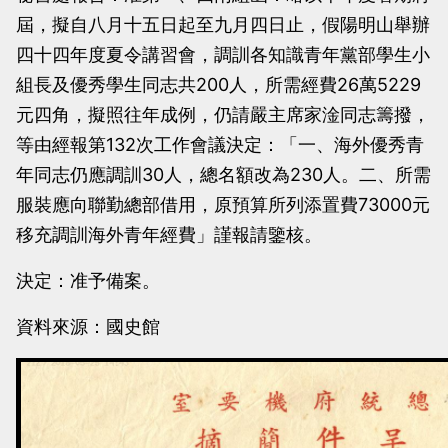
當
當
屆，擬自八月十五日起至九月四日止，假陽明山舉辦
黨
黨
四十四年度夏令講習會，調訓各知識青年黨部學生小
產
產
組長及優秀學生同志共200人，所需經費26萬5229
處
處
元四角，擬照往年成例，仍請嚴主席家淦同志籌撥，
理
理
等由經報第132次工作會議決定：「一、海外優秀青
委
委
年同志仍應調訓30人，總名額改為230人。二、所需
員
員
服裝應向聯勤總部借用，原預算所列添置費73000元
會
會
移充調訓海外青年經費」謹報請鑒核。
決定：准予備案。
資料來源：國史館