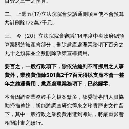
百分之三十之預算。
當
當
二、 上週五(17)立法院院會決議通刪項目使本會預算
黨
黨
共計刪除172萬7千元。
產
產
處
處
三、 今（20）立法院院會審議114年度中央政府總預
理
理
算案關於黨產會部分，刪除黨產處理業務項下百分之
委
委
九十之預算並全數刪除政策宣導費用。
員
員
會
會
要言之，一般行政項下，除依法編列不可挪用之人事
費外，業務費僅餘501萬2千7百元得以支應本會一整
年之維運費用，黨產處理業務項下，已然歸零。
本會因調查業務經手之檔案繁多，故委請專門人員協
助掃描整飭，祈能將調查研究得來之珍貴歷史文件留
下，其中一般行政之業務費用遭到凍結，將嚴重影響
相關計畫之續行。