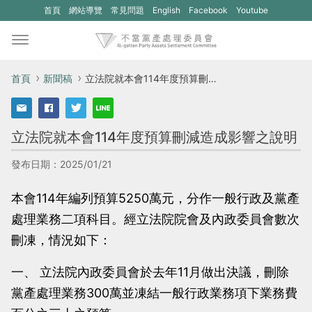
(另
(另
首頁
網站導覽
常見問題
English
Facebook
Youtube
開
開
新
新
視
視
首頁
新聞稿
立法院就本會114年度預算刪減造成影響之說明
窗)
窗)
將
將
立法院就本會114年度預算刪減造成影響之說明
開
開
啟
啟
發布日期：2025/01/21
一
一
本會114年編列預算5250萬元，分作一般行政及黨產
個
個
處理業務二項科目。經立法院院會及內政委員會數次
新
新
刪凍，情況如下：
的
的
網
網
一、 立法院內政委員會於去年11月做出決議，刪除
站：
站：
黨產處理業務300萬並凍結一般行政業務項下業務費
不
不