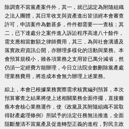
除調查不當黨產案件外，其一，就已認定為附隨組織
之法人團體，其日常收支與資產進出皆須經本會審查
許可，申請案件為數甚多，件件都需要一一查核；其
二，已下達處分之案件進入訴訟程序高達八十餘件，
需支應相當數額之律師費用，其三，為與社會溝通及
落實政府資訊公開，亦辦理多樣化的活動與業務。本
會預算規模小，雖各項業務之支用皆已萬分減省，然
仍須一定經費方能辦理，今日立法院全數刪除黨產處
理業務費用，將造成本會無力辦理上述業務。
綜上，本會已根據業務實際需求核實編列預算，本次
預算審查之結果將使上述相關業務全面停擺，直接癱
瘓本會核心業務運作，使《政黨及其附隨組織不當取
得財產處理條例》所賦予的法定任務無法推進，全面
阻斷釐清不當黨產及促進轉型正義的進程，對民主政