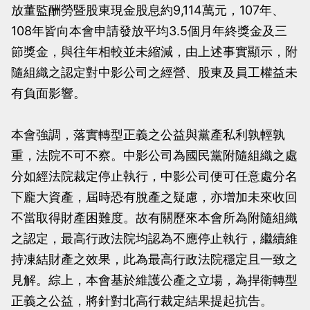
放董監酬勞暨股東現金股息約9,114萬元，107年、
108年皆向本會申請發放平均3.5個月年終獎金及三
節獎金，與往年相較並未縮減，由上述事實顯示，附
隨組織之認定對中影公司之經營、股東及員工權益未
有負面影響。
本會強調，落實轉型正義之公益與黨產私利孰輕孰
重，法院不可不察。中影公司為國民黨附隨組織之處
分如經法院裁定停止執行，中影公司便可任意處分名
下龐大資產，屆時恐有脫產之疑慮，亦增加未來收回
不當取得財產困難度。故有關歷來本會所為附隨組織
之認定，最高行政法院均認為不應停止執行，繼續維
持凍結財產之效果，此為最高行政法院穩定且一致之
見解。綜上，本會基於維護公產之立場，為捍衛轉型
正義之公益，將針對北高行裁定結果提起抗告。