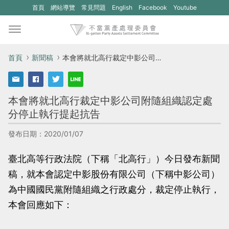
(另
(另
首頁
網站導覽
常見問題
English
Facebook
Youtube
開
開
新
新
視
視
首頁
新聞稿
本會將就北高行裁定中影公司附隨組織認定處分停止執行提起抗告
窗)
窗)
將
將
本會將就北高行裁定中影公司附隨組織認定處
開
開
分停止執行提起抗告
啟
啟
一
一
發布日期：2020/01/07
個
個
臺北高等行政法院（下稱「北高行」）今日發布新聞
新
新
稿，就本會認定中影股份有限公司（下稱中影公司）
的
的
為中國國民黨附隨組織之行政處分，裁定停止執行，
網
網
本會回應如下：
站：
站：
不
不