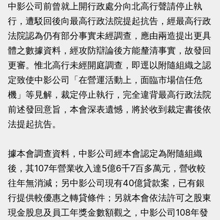
中影公司前曾就上開行政處分向北高行聲請停止執
當
當
行，遭駁回後向最高行政法院提起抗告，經最高行政
黨
黨
法院認為仍有部分事實未經調查，應由兩造提出更具
產
產
體之數據資料，經攻防辯論後方能釐清事實，故發回
處
處
更審。惟北高行未經開庭調查，即逕以附隨組織之認
理
理
定致使中影公司「在營運活動上，面臨市場信任危
委
委
機」等見解，裁定停止執行，完全違背最高行政法院
員
員
前述發回意旨，本會深表遺憾，將於收到裁定書後依
會
會
法提起抗告。
據本會調查資料，中影公司經本會認定為附隨組織
後，其107年營業收入達5億6千7百多萬元，營收較
往年無消減；另中影公司現有40億貸款案，已有銀
行提供較優惠之轉貸條件；另就本會依法許可之股東
現金股息及員工年獎金數額觀之，中影公司108年發