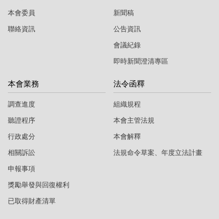
本會委員
新聞稿
聯絡資訊
公告資訊
會議紀錄
即時新聞澄清專區
本會業務
法令函釋
調查進度
組織規程
聽證程序
本會主管法規
行政處分
本會解釋
相關訴訟
法規命令草案、年度立法計畫
申報事項
獎勵舉發與回復權利
已取得財產清單