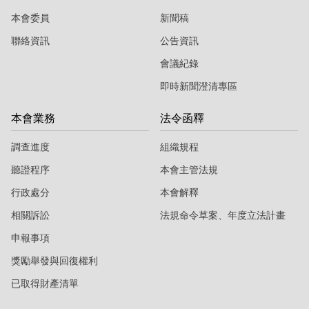
本會委員
新聞稿
聯絡資訊
公告資訊
會議紀錄
即時新聞澄清專區
本會業務
法令函釋
調查進度
組織規程
聽證程序
本會主管法規
行政處分
本會解釋
相關訴訟
法規命令草案、年度立法計畫
申報事項
獎勵舉發與回復權利
已取得財產清單