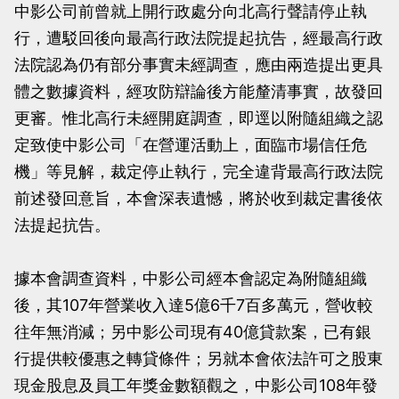
中影公司前曾就上開行政處分向北高行聲請停止執
當
當
行，遭駁回後向最高行政法院提起抗告，經最高行政
黨
黨
法院認為仍有部分事實未經調查，應由兩造提出更具
產
產
體之數據資料，經攻防辯論後方能釐清事實，故發回
處
處
更審。惟北高行未經開庭調查，即逕以附隨組織之認
理
理
定致使中影公司「在營運活動上，面臨市場信任危
委
委
機」等見解，裁定停止執行，完全違背最高行政法院
員
員
前述發回意旨，本會深表遺憾，將於收到裁定書後依
會
會
法提起抗告。
據本會調查資料，中影公司經本會認定為附隨組織
後，其107年營業收入達5億6千7百多萬元，營收較
往年無消減；另中影公司現有40億貸款案，已有銀
行提供較優惠之轉貸條件；另就本會依法許可之股東
現金股息及員工年獎金數額觀之，中影公司108年發