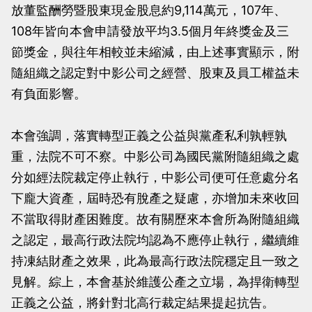
放董監酬勞暨股東現金股息約9,114萬元，107年、
108年皆向本會申請發放平均3.5個月年終獎金及三
節獎金，與往年相較並未縮減，由上述事實顯示，附
隨組織之認定對中影公司之經營、股東及員工權益未
有負面影響。
本會強調，落實轉型正義之公益與黨產私利孰輕孰
重，法院不可不察。中影公司為國民黨附隨組織之處
分如經法院裁定停止執行，中影公司便可任意處分名
下龐大資產，屆時恐有脫產之疑慮，亦增加未來收回
不當取得財產困難度。故有關歷來本會所為附隨組織
之認定，最高行政法院均認為不應停止執行，繼續維
持凍結財產之效果，此為最高行政法院穩定且一致之
見解。綜上，本會基於維護公產之立場，為捍衛轉型
正義之公益，將針對北高行裁定結果提起抗告。