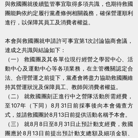
與救國團就後續監管事宜取得多項共識，也期待救國
當
當
團能夠依約定履行黨產條例相關義務，確保營運順利
黨
黨
進行，以保障其員工及消費者權益。
產
產
處
處
本會與救國團就申請許可事宜第1次討論協商會議，
理
理
達成之共識與結論如下：
委
委
（一） 救國團及其各單位現行經營之學習中心、活
員
員
動中心及運動中心等各項業務，在主管機關認定合
會
會
法、合理營運之前提下，黨產會將盡力協助救國團維
持其營運狀況及保障員工、教師與消費者權益。
（二） 就救國團刻正進行中之營隊活動所需經費，
至107年（下同）8月31日前採事後向本會備查方
式，並請救國團於8月13日前提供活動名稱予本會。
（三） 就8月8日至8月31日止預計動支經費，救國
團應於8月13日前提出預計動支總額及細項金額、