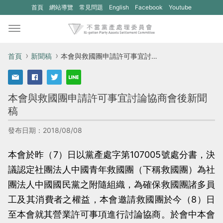
(另
(另
首頁
網站導覽
常見問題
English
Facebook
Youtube
開
開
新
新
視
視
首頁
新聞稿
本會與救國團申請許可事宜討論協商會後新聞稿
窗)
窗)
將
將
本會與救國團申請許可事宜討論協商會後新聞
開
開
稿
啟
啟
一
一
發布日期：2018/08/08
個
個
本會於昨（7）日以黨產處字第107005號處分書，決
新
新
議認定社團法人中國青年救國團（下稱救國團）為社
的
的
團法人中國國民黨之附隨組織，為確保救國團諸多員
網
網
工及其消費者之權益，本會邀請救國團於今（8）日
站：
站：
至本會就其營業許可事項進行討論協商。於會中本會
不
不