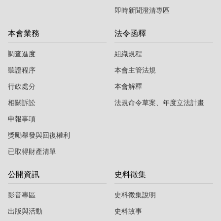
即時新聞澄清專區
本會業務
法令函釋
調查進度
組織規程
聽證程序
本會主管法規
行政處分
本會解釋
相關訴訟
法規命令草案、年度立法計畫
申報事項
獎勵舉發與回復權利
已取得財產清單
公開資訊
史料徵集
影音專區
史料徵集說明
出版與活動
史料故事