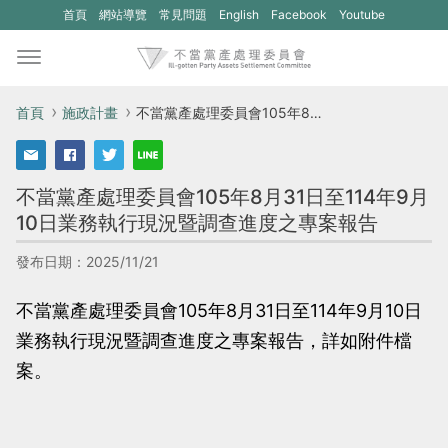
(另
(另
首頁
網站導覽
常見問題
English
Facebook
Youtube
開
開
新
新
視
視
首頁
施政計畫
不當黨產處理委員會105年8月31日至114年9月10日業務執行現況暨調查進度之專案報告
窗)
窗)
將
將
不當黨產處理委員會105年8月31日至114年9月
開
開
10日業務執行現況暨調查進度之專案報告
啟
啟
一
一
發布日期：2025/11/21
個
個
不當黨產處理委員會105年8月31日至114年9月10日
新
新
業務執行現況暨調查進度之專案報告，詳如附件檔
的
的
案。
網
網
站：
站：
不
不