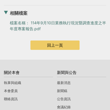
當
當
黨
黨
相關檔案
產
產
檔案名稱： 114年9月10日業務執行現況暨調查進度之半
處
處
年度專案報告.pdf
理
理
委
委
回上一頁
員
員
會
會
關於本會
新聞與公告
執掌與組織
最新消息
本會委員
新聞稿
聯絡資訊
公告資訊
會議紀錄