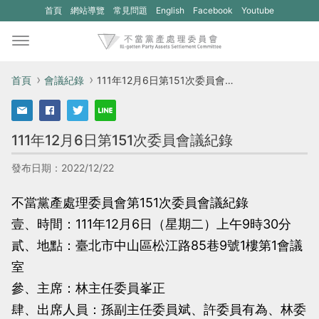
(另
(另
首頁
網站導覽
常見問題
English
Facebook
Youtube
開
開
新
新
視
視
首頁
會議紀錄
111年12月6日第151次委員會議紀錄
窗)
窗)
將
將
111年12月6日第151次委員會議紀錄
開
開
啟
啟
發布日期：2022/12/22
一
一
不當黨產處理委員會第151次委員會議紀錄
個
個
壹、時間：111年12月6日（星期二）上午9時30分
新
新
貳、地點：臺北市中山區松江路85巷9號1樓第1會議
的
的
室
網
網
參、主席：林主任委員峯正
站：
站：
肆、出席人員：孫副主任委員斌、許委員有為、林委
不
不