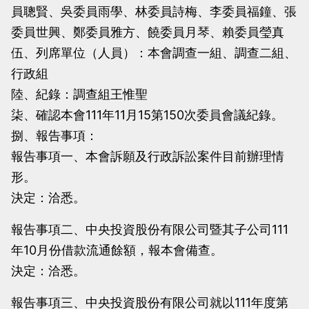
員聰賢、吳委員雨學、林委員詩梅、李委員福鐘、張
當
當
委員世興、鄭委員雅方、饒委員月琴、賴委員瑩真
黨
黨
伍、列席單位（人員）：本會調查一組、調查二組、
產
產
行政組
處
處
陸、紀錄：調查組王惟聖
理
理
柒、確認本會111年11月15第150次委員會議紀錄。
委
委
捌、報告事項：
員
員
報告事項一、本會訴願及行政訴訟案件目前辦理情
會
會
形。
決定：洽悉。
報告事項二、中央投資股份有限公司暨其子公司111
年10月份借款流通餘額，報本會備查。
決定：洽悉。
報告事項三、中央投資股份有限公司就以111年度第