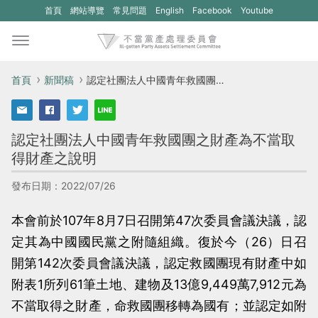
(另
(另
首頁
網站導覽
常見問題
English
Facebook
Youtube
開
開
新
新
視
視
首頁
新聞稿
認定社團法人中國青年救國團之財產為不當取得財產之說明
窗)
窗)
將
將
認定社團法人中國青年救國團之財產為不當取
開
開
得財產之說明
啟
啟
一
一
發布日期：2022/07/26
個
個
本會前於107年8月7日召開第47次委員會議決議，認
新
新
定其為中國國民黨之附隨組織。復於今（26）日召
的
的
開第142次委員會議決議，認定救國團現有財產中如
網
網
附表1所列61筆土地、建物及13億9,449萬7,912元為
站：
站：
不當取得之財產，命救國團移轉為國有；並認定如附
不
不