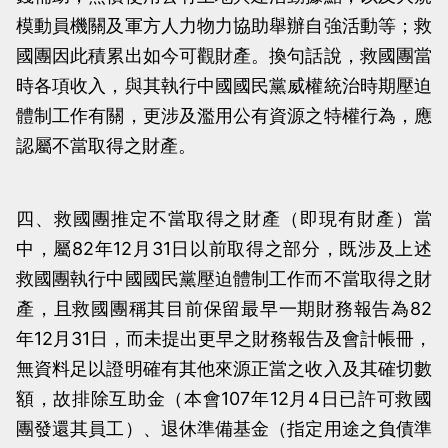
模動員機關及軍方人力物力協助舉辦自強活動等；救
國團因此積累出如今可觀財產。換句話說，救國團當
時各項收入，與其執行中國國民黨威權統治時期壓迫
體制工作有關，更涉及濫用公有資源之特權行為，應
認屬不當取得之財產。
四、救國團推定不當取得之財產（即現有財產）當
中，屬82年12月31日以前取得之部分，既涉及上述
救國團執行中國國民黨壓迫體制工作而不當取得之財
產，且救國團稱其目前保留最早一期財務報告為82
年12月31日，而未提出更早之財務報告及會計帳冊，
無資料足以證明確有其他來源正當之收入及其確切數
額，故排除互助金（本會107年12月4日已許可救國
團發還其員工）、退休準備基金（指定用途之負債準