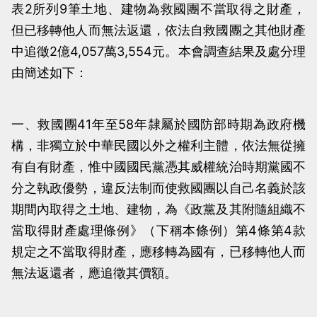
表2所列9筆土地、建物為救國團不當取得之財產，
當
當
但已移轉他人而無法返還，依法自救國團之其他財產
黨
黨
中追徵2億4,057萬3,554元。本會調查結果及處分理
產
產
由簡述如下：
處
處
理
理
委
委
一、救國團41年至58年隸屬於國防部時期為政府機
員
員
構，非獨立於中華民國以外之權利主體，依法無從擁
會
會
有自有財產，惟中國國民黨憑其威權統治時期黨國不
分之執政優勢，違反法制而使救國團以自己名義於該
期間內取得之土地、建物，為《政黨及其附隨組織不
當取得財產處理條例》（下稱本條例）第4條第4款
規定之不當取得財產，應移轉為國有，已移轉他人而
無法返還者，應追徵其價額。