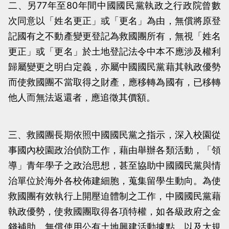
二、另77年至80年間中國國民黨執政之行政院曾數
次同意以「姓名更正」或「更名」為由，無償將原登
記國有之不動產變更登記為救國團所有，無視「姓名
更正」或「更名」於土地登記法令中本不應涉及權利
歸屬變更之明白定義，亦屬中國國民黨藉其執政優勢
而使救國團不當取得之財產，應移轉為國有，已移轉
他人而無法返還者，應追徵其價額。
三、救國團長期依照中國國民黨之指示，深入校園從
事國內校園政治偵防工作，藉由舉辦各類活動，「領
導」青年學子之政治思想，甚至協助中國國民黨與情
治單位於海外各校佈建細胞，蒐集留學生動向。為使
救國團有效執行上開壓迫體制之工作，中國國民黨藉
執政優勢，使救國團取得各項特權，如各級政府之金
錢補助，無償使用公有土地興建活動據點，以及大規