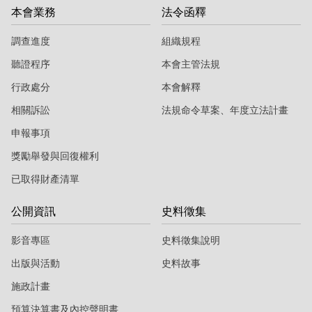
本會業務
法令函釋
調查進度
組織規程
聽證程序
本會主管法規
行政處分
本會解釋
相關訴訟
法規命令草案、年度立法計畫
申報事項
獎勵舉發與回復權利
已取得財產清單
公開資訊
史料徵集
影音專區
史料徵集說明
出版與活動
史料故事
施政計畫
預算決算書及內控聲明書