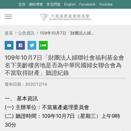
(另
(另
首頁
網站導覽
常見問題
English
Facebook
Youtube
開
開
新
新
視
視
首頁
公告資訊
109年10月7日「財團法人婦聯社會福利基金會名下美齡樓房地是否為中華民國婦女聯合會為不當取得財產」聽證紀錄
窗)
窗)
將
將
109年10月7日「財團法人婦聯社會福利基金會
開
開
名下美齡樓房地是否為中華民國婦女聯合會為
啟
啟
不當取得財產」聽證紀錄
一
一
個
個
發布日期：2020/12/14
新
新
一、 基本資訊
的
的
(一) 主辦單位：不當黨產處理委員會
網
網
(二) 聽證時間：109年10月7日（星期三）上午9時
站：
站：
30分
不
不