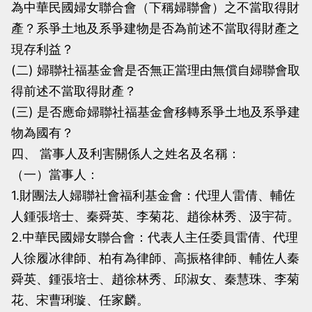
為中華民國婦女聯合會（下稱婦聯會）之不當取得財
產？系爭土地及系爭建物是否為前述不當取得財產之
現存利益？
(二) 婦聯社福基金會是否無正當理由無償自婦聯會取
得前述不當取得財產？
(三) 是否應命婦聯社福基金會移轉系爭土地及系爭建
物為國有？
四、 當事人及利害關係人之姓名及名稱：
（一）當事人：
1.財團法人婦聯社會福利基金會：代理人雷倩、輔佐
人鍾張培士、秦舜英、李菊花、趙徐林秀、汲宇荷。
2.中華民國婦女聯合會：代表人主任委員雷倩、代理
人徐履冰律師、柏有為律師、高振格律師、輔佐人秦
舜英、鍾張培士、趙徐林秀、邱淑女、秦慧珠、李菊
花、宋曹琍璇、任家麟。