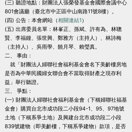
(三) 聽證地點：財團法人張榮發基金會國際會議中心
當
當
801會議廳（臺北市中正區中山南路11號8樓）。
黨
黨
(四) 公告：本會網站（
相關連結1
）
產
產
(五) 出席委員名單：林峯正、孫斌、許有為、林聰
處
處
賢、李福鐘、張世興、鄭雅方（主持人）、林詩梅
理
理
（主持人）、吳雨學、饒月琴、賴瑩真。
委
委
二、 事由：
員
員
就「財團法人婦聯社會福利基金會名下美齡樓房地
會
會
是否為中華民國婦女聯合會不當取得財產之現存利
益」舉行聽證。
三、 爭點：
(一) 財團法人婦聯社會福利基金會（下稱婦聯社福基
金會）購買台北市成功段二小段94-1、95、97地號
土地（下稱系爭土地）及興建台北市成功段二小段
839號建物（即美齡樓，下稱系爭建物）款項，是否