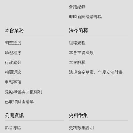
會議紀錄
即時新聞澄清專區
本會業務
法令函釋
調查進度
組織規程
聽證程序
本會主管法規
行政處分
本會解釋
相關訴訟
法規命令草案、年度立法計畫
申報事項
獎勵舉發與回復權利
已取得財產清單
公開資訊
史料徵集
影音專區
史料徵集說明