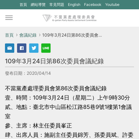
(另
(另
首頁
網站導覽
常見問題
English
Facebook
Youtube
開
開
新
新
視
視
首頁
會議紀錄
109年3月24日第86次委員會議紀錄
窗)
窗)
將
將
109年3月24日第86次委員會議紀錄
開
開
啟
啟
發布日期：2020/04/14
一
一
不當黨產處理委員會第86次委員會議紀錄
個
個
壹、時間：109年3月24日（星期二）上午9時30分
新
新
貳、地點：臺北市中山區松江路85巷9號1樓第1會議
的
的
室
網
網
參、主席：林主任委員峯正
站：
站：
肆、出席人員：施副主任委員錦芳、孫委員斌、許委
不
不