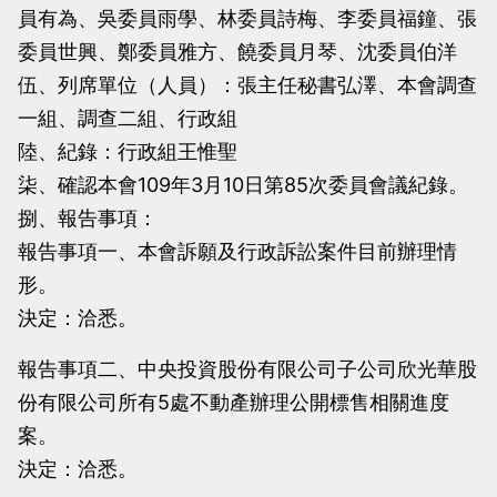
員有為、吳委員雨學、林委員詩梅、李委員福鐘、張
當
當
委員世興、鄭委員雅方、饒委員月琴、沈委員伯洋
黨
黨
伍、列席單位（人員）：張主任秘書弘澤、本會調查
產
產
一組、調查二組、行政組
處
處
陸、紀錄：行政組王惟聖
理
理
柒、確認本會109年3月10日第85次委員會議紀錄。
委
委
捌、報告事項：
員
員
報告事項一、本會訴願及行政訴訟案件目前辦理情
會
會
形。
決定：洽悉。
報告事項二、中央投資股份有限公司子公司欣光華股
份有限公司所有5處不動產辦理公開標售相關進度
案。
決定：洽悉。