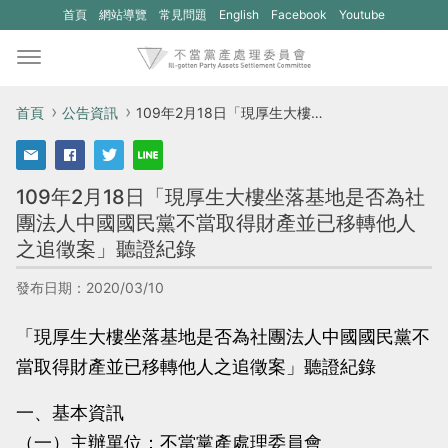
(另
(另
首頁
網站導覽
常見問題
English
Facebook
Youtube
開
開
新
新
視
視
首頁
公告資訊
109年2月18日「現厚生大樓坐落基地是否為社團法人中國國民黨不當取得財產並已移轉他人之追徵案」聽證紀錄
窗)
窗)
將
將
109年2月18日「現厚生大樓坐落基地是否為社
開
開
團法人中國國民黨不當取得財產並已移轉他人
啟
啟
之追徵案」聽證紀錄
一
一
個
個
發布日期：2020/03/10
新
新
「現厚生大樓坐落基地是否為社團法人中國國民黨不
的
的
當取得財產並已移轉他人之追徵案」聽證紀錄
網
網
站：
站：
一、基本資訊
不
不
（一）主辦單位：不當黨產處理委員會