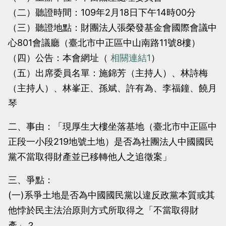
當
當
（二）聽證時間：109年2月18日下午14時00分
黨
黨
（三）聽證地點：財團法人張榮發基金會國際會議中
產
產
心801會議廳（臺北市中正區中山南路11號8樓）
處
處
（四）公告：本會網址（
相關連結1
）
理
理
（五）出席委員名單：施錦芳（主持人）、林詩梅
委
委
（主持人）、林峯正、孫斌、許有為、李福鐘、饒月
員
員
琴
會
會
二、事由：「現厚生大樓坐落基地（臺北市中正區中
正段一小段219地號土地）是否為社團法人中國國民
黨不當取得財產並已移轉他人之追徵案」
三、爭點：
(一)系爭土地是否為中國國民黨以違反政黨本質或其
他悖於民主法治原則方式所取得之「不當取得財
產」？