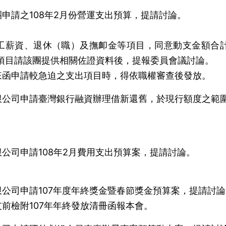
申請之108年2月份營運支出預算，提請討論。
工薪資、退休（職）及撫卹金等項目，同意動支金額合
待許可項目請該團提供相關佐證資料後，提報委員會議討論。
來函申請較急迫之支出項目時，得依職權審查後發放。
限公司申請臺灣銀行融資辦理借新還舊，於現行額度之範
。
公司申請108年2月費用支出預算案，提請討論。
公司申請107年度年終獎金暨春節獎金預算案，提請討論
前檢附107年年終發放清冊函報本會。