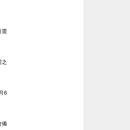
所需
需之
月6
會備