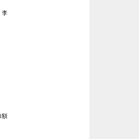
當
當
、李
黨
黨
產
產
處
處
理
理
委
委
員
員
會
會
餘額