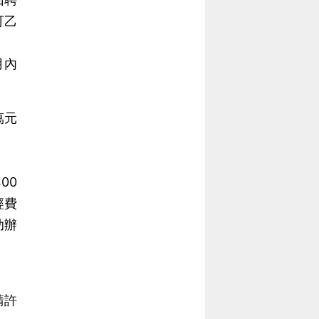
可乙
月內
萬元
00
經費
助辦
請許