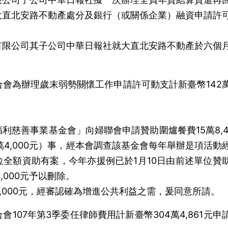
大直北安路不動產處分及銀行（或關係企業）融資申請許
有限公司其子公司中華日報社就大直北安路不動產於六個
會為辦理歲末弱勢關懷工作申請許可動支計新臺幣142
利慈善事業基金會」向婦聯會申請贊助圍爐餐費15萬8,4
萬4,000元）事，經本會調查該基金會每年舉辦是項活動
全額資助有案，今年亦援例已於1月10日由前述單位贊
,000元予以刪除。
6,000元，經審認確為增進公共利益之需，爰同意所請。
107年第3季委任律師費用計新臺幣304萬4,861元申