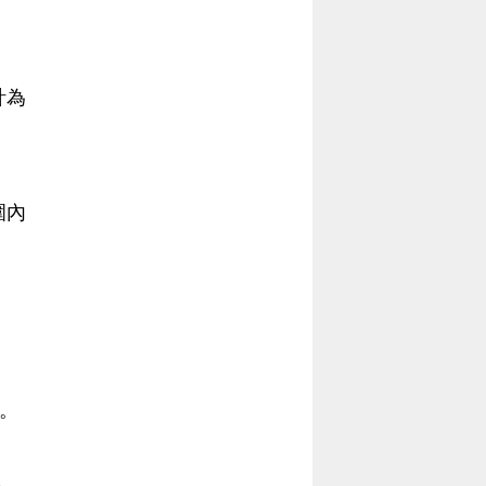
計為
圍內
。