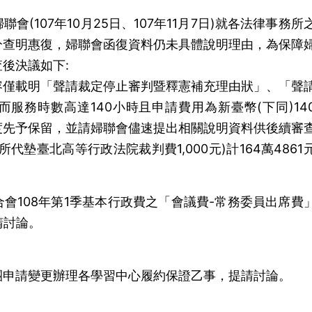
(107年10月25日、107年11月7日)就各法律事務所
分查明惠復，婦聯會函復資料仍未具體說明理由，為保障
後決議如下:
容僅載明「聲請裁定停止審判暨釋憲補充理由狀」、「聲
服務時數高達140小時且申請費用為新臺幣(下同)14
度先予保留，並請婦聯會儘速提出相關說明資料供後續審
代墊臺北高等行政法院裁判費1,000元)計164萬4861
會108年第1季基本行政費之「會議費-常務委員出席費
請討論。
。
團申請變更辦理各學習中心履約保證乙事，提請討論。