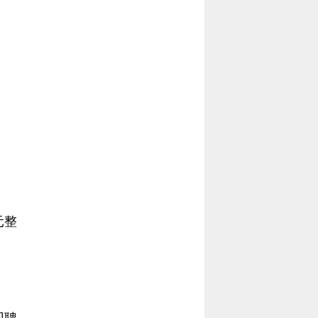
元整
回聘