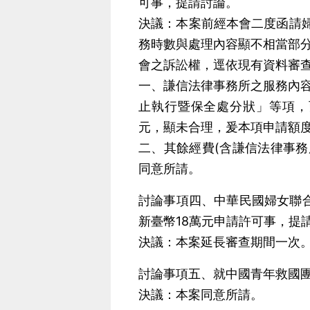
可事，提請討論。
決議：本案前經本會二度函請婦聯會
務時數與處理內容顯不相當部
會之訴訟權，逕依現有資料審查
一、謙信法律事務所之服務內
止執行暨保全處分狀」等項，而
元，顯未合理，爰本項申請額
二、其餘經費(含謙信法律事務所
同意所請。
討論事項四、中華民國婦女聯合
新臺幣18萬元申請許可事，提
決議：本案延長審查期間一次
討論事項五、就中國青年救國
決議：本案同意所請。