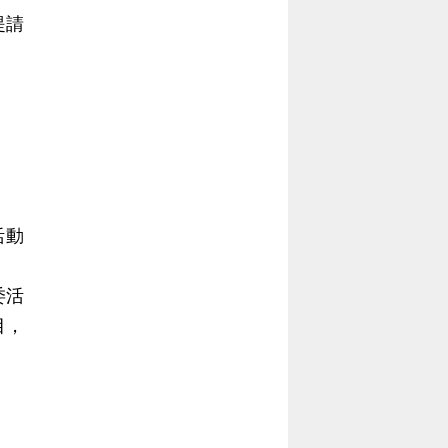
提請
。
活動
委活
目，