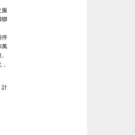
之服
婦聯
請停
0萬
查。
元，
」計