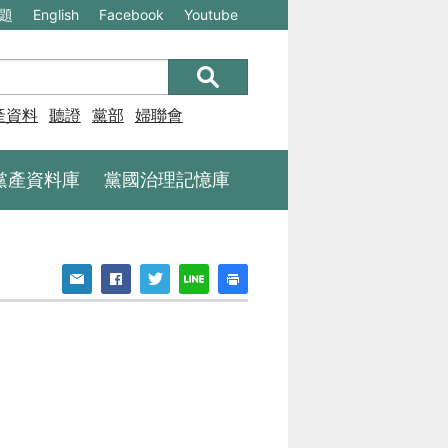
(另
(另
題
English
Facebook
Youtube
開
開
新
新
視
視
產資料庫
聽證
黨部
婦聯會
窗)
窗)
將
將
黨產資料庫
黨國治理記憶庫
開
開
啟
啟
一
一
個
個
新
新
的
的
網
網
站：
站：
不
不