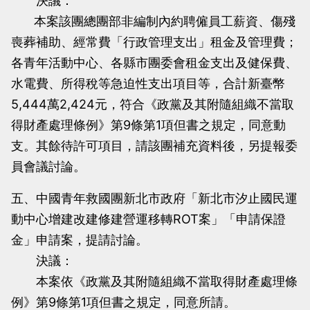
決議：
本案該團總團部非編制內約聘僱員工薪資、傷殘
喪葬補助、經常費「行政管理支出」租金及管理費；
各青年活動中心、各縣市團委會租金支出及健保費、
水電費、所得稅等急迫性支出項目等，合計新臺幣
5,444萬2,424元，符合《政黨及其附隨組織不當取
得財產處理條例》第9條第1項但書之規定，同意動
支。其餘待許可項目，請該團補充資料後，另提報委
員會議討論。
五、中國青年救國團新北市政府「新北市汐止國民運
動中心增建改建修建營運移轉ROT案」「申請保證
金」申請案，提請討論。
決議：
本案依《政黨及其附隨組織不當取得財產處理條
例》第9條第1項但書之規定，同意所請。