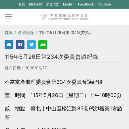
(另
(另
首頁
網站導覽
常見問題
English
Facebook
Youtube
開
開
新
新
視
視
首頁
會議紀錄
115年5月26日第234次委員會議紀錄
窗)
窗)
將
將
115年5月26日第234次委員會議紀錄
開
開
啟
啟
發布日期：2026/06/17
一
一
不當黨產處理委員會第234次委員會議紀錄
個
個
新
新
壹、時間：115年5月26日（星期二）上午10時00分
的
的
貳、地點：臺北市中山區松江路85巷9號1樓第1會議
網
網
室
站：
站：
不
不