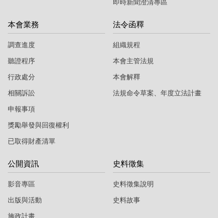
即時新聞澄清專區
本會業務
法令函釋
調查進度
組織規程
聽證程序
本會主管法規
行政處分
本會解釋
相關訴訟
法規命令草案、年度立法計畫
申報事項
獎勵舉發與回復權利
已取得財產清單
公開資訊
史料徵集
影音專區
史料徵集說明
出版與活動
史料故事
施政計畫