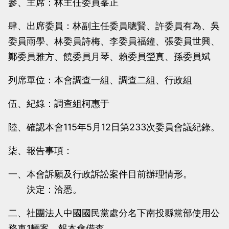
參、主席：林主任委員峯正
當
當
黨
黨
肆、出席委員：林副主任委員聰賢、許委員有為、吳
產
產
委員雨學、林委員詩梅、李委員福鐘、張委員世興、
處
處
鄭委員雅方、饒委員月琴、賴委員瑩真、孫委員斌
理
理
列席單位：本會調查一組、調查二組、行政組
委
委
員
員
伍、紀錄：調查組柯惠于
會
會
陸、確認本會115年5月12日第233次委員會議紀錄。
柒、報告事項：
一、本會訴願及行政訴訟案件目前辦理情形。
決定：洽悉。
二、社團法人中國國民黨處分名下南投縣黨部使用公
務車1輛案，報本會備查。