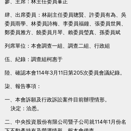
參、主席：林主任委員峯正
當
當
黨
黨
肆、出席委員：林副主任委員聰賢、許委員有為、吳
產
產
委員雨學、林委員詩梅、李委員福鐘、張委員世興、
處
處
鄭委員雅方、饒委員月琴、賴委員瑩真、孫委員斌
理
理
列席單位：本會調查一組、調查二組、行政組
委
委
員
員
伍、紀錄：調查組柯惠于
會
會
陸、確認本會114年3月11日第205次委員會議紀錄。
柒、報告事項：
一、本會訴願及行政訴訟案件目前辦理情形。
決定：洽悉。
二、中央投資股份有限公司暨子公司就114年1月份名
下不動產持有及營運情形，報本會備查。