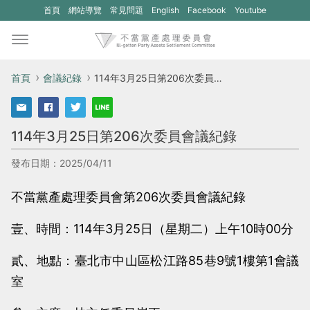
(另
(另
首頁
網站導覽
常見問題
English
Facebook
Youtube
開
開
新
新
視
視
首頁
會議紀錄
114年3月25日第206次委員會議紀錄
窗)
窗)
將
將
114年3月25日第206次委員會議紀錄
開
開
啟
啟
發布日期：2025/04/11
一
一
不當黨產處理委員會第206次委員會議紀錄
個
個
新
新
壹、時間：114年3月25日（星期二）上午10時00分
的
的
貳、地點：臺北市中山區松江路85巷9號1樓第1會議
網
網
室
站：
站：
不
不