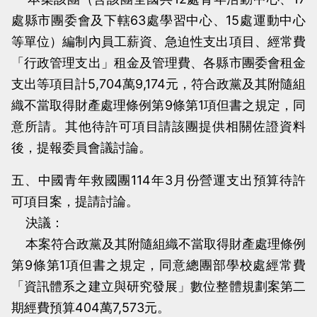
處縣市團委會及下轄63處學習中心、15處運動中心
等單位）編制內員工薪資、急迫性支出項目、經常費
「行政管理支出」租金及管理費、各縣市團委會租金
支出等項目計5,704萬9,174元，符合政黨及其附隨組
織不當取得財產處理條例第9條第1項但書之規定，同
意所請。其他待許可項目請該團提供相關佐證資料
後，提報委員會議討論。
五、中國青年救國團114年3月份營運支出預算待許
可項目案，提請討論。
決議：
本案符合政黨及其附隨組織不當取得財產處理條例
第9條第1項但書之規定，同意總團部學校處經常費
「資訊體系之建立與研究發展」數位整體規劃案第二
期經費預算404萬7,573元。