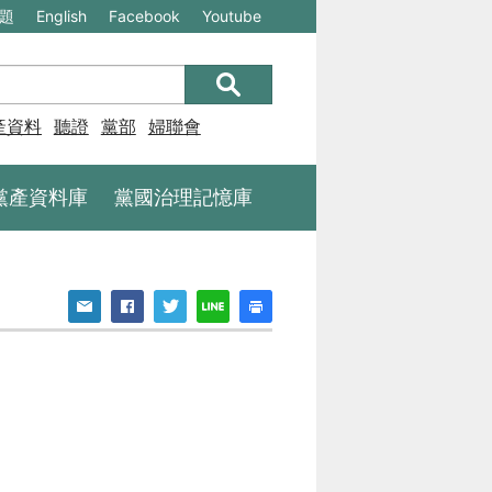
(另
(另
題
English
Facebook
Youtube
開
開
新
新
視
視
產資料庫
聽證
黨部
婦聯會
窗)
窗)
將
將
黨產資料庫
黨國治理記憶庫
開
開
啟
啟
一
一
個
個
新
新
的
的
網
網
站：
站：
不
不