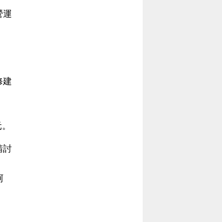
營運
修建
元。
請討
阿