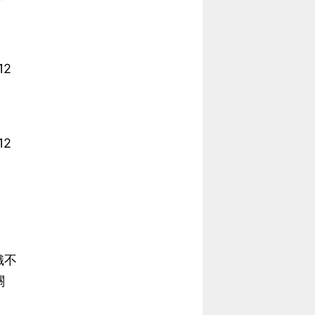
2
2
」
織不
關