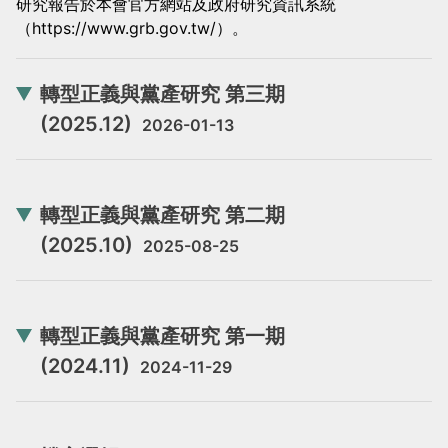
研究報告於本會官方網站及政府研究資訊系統
當
當
（https://www.grb.gov.tw/）。
黨
黨
產
產
轉型正義與黨產研究 第三期
處
處
(2025.12)
2026-01-13
理
理
委
委
員
員
轉型正義與黨產研究 第二期
會
會
(2025.10)
2025-08-25
轉型正義與黨產研究 第一期
(2024.11)
2024-11-29