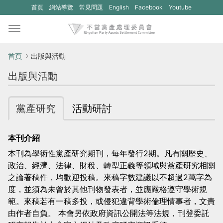
(另
(另
首頁
網站導覽
常見問題
English
Facebook
Youtube
開
開
新
新
視
視
首頁
出版與活動
窗)
窗)
出版與活動
將
將
開
開
黨產研究
活動研討
啟
啟
一
一
本刊介紹
個
個
本刊為學術性黨產研究期刊，每年發行2期。凡有關歷史、
新
新
政治、經濟、法律、財稅、轉型正義等領域與黨產研究相關
的
的
之論著稿件，均歡迎投稿。來稿字數建議以不超過2萬字為
網
網
度，並須為未曾於其他刊物發表者，並應嚴格遵守學術規
範。來稿若有一稿多投，或侵犯違背學術倫理情事者，文責
站：
站：
由作者自負。 本會另依政府資訊公開法等法規，刊登委託
不
不