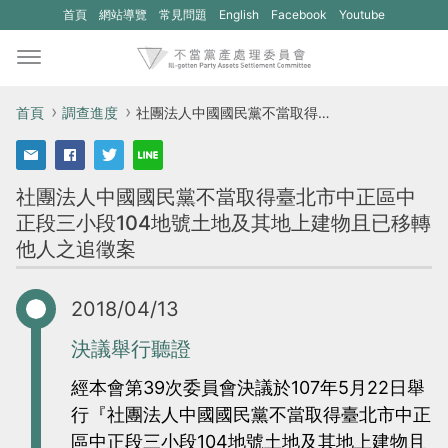
(另
(另
首頁
網站導覽
常見問題
English
Facebook
Youtube
開
開
新
新
視
視
首頁
調查進度
社團法人中國國民黨不當取得臺北市中正區中正段三小段104地號土地及其地上建物且已移轉他人之追徵案
窗)
窗)
將
將
社團法人中國國民黨不當取得臺北市中正區中
開
開
正段三小段104地號土地及其地上建物且已移轉
啟
啟
他人之追徵案
一
一
個
個
2018/04/13
新
新
的
的
決議舉行聽證
網
網
經本會第39次委員會決議於107年5月22日舉
站：
站：
行『社團法人中國國民黨不當取得臺北市中正
不
不
區中正段三小段104地號土地及其地上建物且