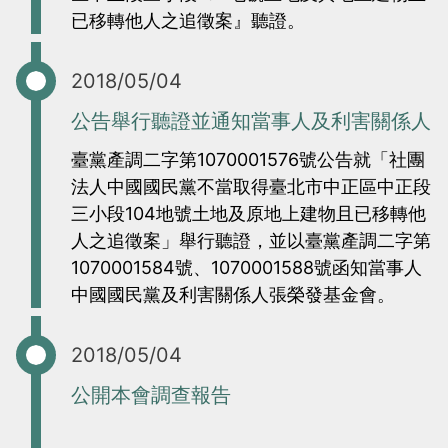
當
當
已移轉他人之追徵案』聽證。
黨
黨
產
產
2018/05/04
處
處
公告舉行聽證並通知當事人及利害關係人
理
理
臺黨產調二字第1070001576號公告就「社團
委
委
法人中國國民黨不當取得臺北市中正區中正段
員
員
三小段104地號土地及原地上建物且已移轉他
會
會
人之追徵案」舉行聽證，並以臺黨產調二字第
1070001584號、1070001588號函知當事人
中國國民黨及利害關係人張榮發基金會。
2018/05/04
公開本會調查報告