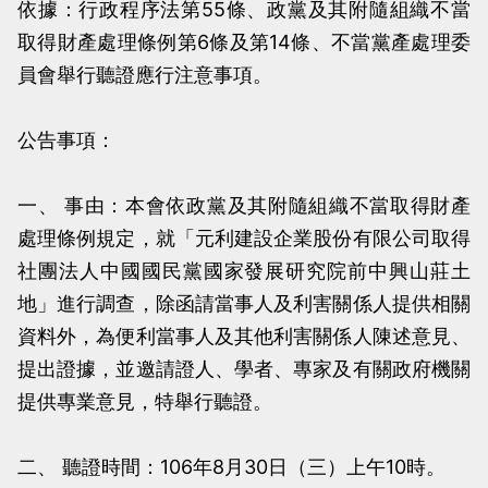
依據：行政程序法第55條、政黨及其附隨組織不當
當
當
取得財產處理條例第6條及第14條、不當黨產處理委
黨
黨
員會舉行聽證應行注意事項。
產
產
處
處
公告事項：
理
理
委
委
一、 事由：本會依政黨及其附隨組織不當取得財產
員
員
處理條例規定，就「元利建設企業股份有限公司取得
會
會
社團法人中國國民黨國家發展研究院前中興山莊土
地」進行調查，除函請當事人及利害關係人提供相關
資料外，為便利當事人及其他利害關係人陳述意見、
提出證據，並邀請證人、學者、專家及有關政府機關
提供專業意見，特舉行聽證。
二、 聽證時間：106年8月30日（三）上午10時。