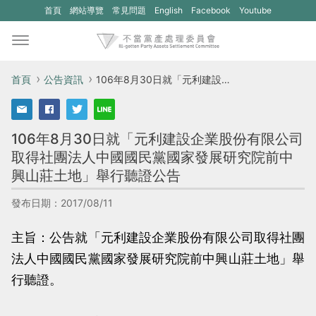
(另
(另
首頁
網站導覽
常見問題
English
Facebook
Youtube
開
開
新
新
視
視
首頁
公告資訊
106年8月30日就「元利建設企業股份有限公司取得社團法人中國國民黨國家發展研究院前中興山莊土地」舉行聽證公告
窗)
窗)
將
將
106年8月30日就「元利建設企業股份有限公司
開
開
取得社團法人中國國民黨國家發展研究院前中
啟
啟
興山莊土地」舉行聽證公告
一
一
個
個
發布日期：2017/08/11
新
新
主旨：公告就「元利建設企業股份有限公司取得社團
的
的
法人中國國民黨國家發展研究院前中興山莊土地」舉
網
網
行聽證。
站：
站：
不
不