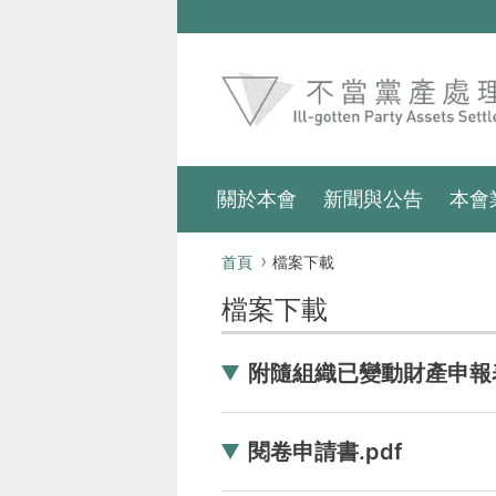
跳到主要內容區塊
:::
關於本會
新聞與公告
本會
:::
首頁
檔案下載
檔案下載
附隨組織已變動財產申報表
閱卷申請書.pdf