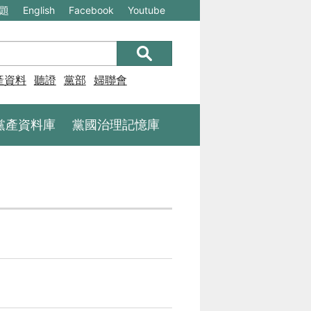
(另
(另
題
English
Facebook
Youtube
開
開
新
新
視
視
產資料庫
聽證
黨部
婦聯會
窗)
窗)
將
將
黨產資料庫
黨國治理記憶庫
開
開
啟
啟
一
一
個
個
新
新
的
的
網
網
站：
站：
不
不