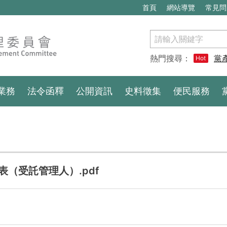
首頁
網站導覽
常見問
搜
尋
熱門搜尋：
黨
Hot
業務
法令函釋
公開資訊
史料徵集
便民服務
（受託管理人）.pdf