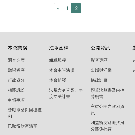
«
1
2
本會業務
法令函釋
公開資訊
調查進度
組織規程
影音專區
聽證程序
本會主管法規
出版與活動
行政處分
本會解釋
施政計畫
相關訴訟
法規命令草案、年
預算決算書及內控
度立法計畫
聲明書
區
申報事項
主動公開之政府資
獎勵舉發與回復權
訊
利
利益衝突迴避法身
已取得財產清單
分關係揭露