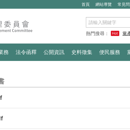
首頁
網站導覽
常見問
搜
尋
熱門搜尋：
黨
Hot
業務
法令函釋
公開資訊
史料徵集
便民服務
書
f
f