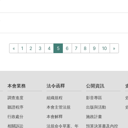
f
f
«
1
2
3
4
5
6
7
8
9
10
»
本會業務
法令函釋
公開資訊
調查進度
組織規程
影音專區
聽證程序
本會主管法規
出版與活動
行政處分
本會解釋
施政計畫
相關訴訟
法規命令草案、年
預算決算書及內控