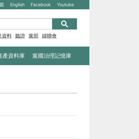
(另
(另
題
English
Facebook
Youtube
開
開
新
新
視
視
產資料庫
聽證
黨部
婦聯會
窗)
窗)
將
將
黨產資料庫
黨國治理記憶庫
開
開
啟
啟
一
一
個
個
新
新
的
的
網
網
站：
站：
不
不