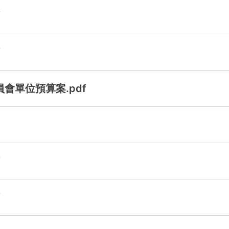
f
f
會單位預算案.pdf
f
f