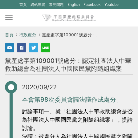
(另
(另
首頁
網站導覽
常見問題
English
Facebook
Youtube
開
開
新
新
視
視
首頁
行政處分
黨產處字第109001號處分：認定社團法人中華救助總會為社團法人中國國民黨附隨組織案
窗)
窗)
將
將
黨產處字第109001號處分：認定社團法人中華
開
開
救助總會為社團法人中國國民黨附隨組織案
啟
啟
一
一
2020/09/22
個
個
新
新
本會第98次委員會議決議作成處分。
的
的
討論事項一、就「社團法人中華救助總會是否
網
網
為社團法人中國國民黨之附隨組織案」，提請
站：
站：
討論。
不
不
決議：被處分人為社團法人中國國民黨之附隨