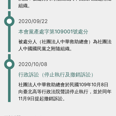
當
當
組織。
黨
黨
產
產
2020/09/22
處
處
本會黨產處字第109001號處分
理
理
被處分人（社團法人中華救助總會）為社團法
委
委
人中國國民黨之附隨組織。
員
員
會
會
2020/10/08
行政訴訟（停止執行及撤銷訴訟）
社團法人中華救助總會於民國109年10月8日
向臺北高等行政法院聲請停止執行，並於同年
11月9日提起撤銷訴訟。