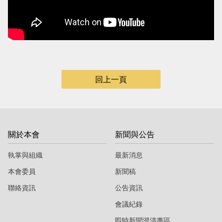
當
當
黨
黨
產
產
處
處
理
理
回上一頁
委
委
員
員
會
會
關於本會
新聞與公告
執掌與組織
最新消息
本會委員
新聞稿
聯絡資訊
公告資訊
會議紀錄
即時新聞澄清專區