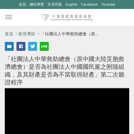
(另
(另
首頁
網站導覽
常見問題
English
Facebook
Youtube
開
開
新
新
視
視
首頁
影音專區
「社團法人中華救助總會（原中國大陸災胞救濟總會）是否為社團法人中國國民黨之附隨組織，及其財產是否為不當取得財產」第二次聽證程序
窗)
窗)
將
將
「社團法人中華救助總會（原中國大陸災胞救
開
開
濟總會）是否為社團法人中國國民黨之附隨組
啟
啟
織，及其財產是否為不當取得財產」第二次聽
一
一
證程序
個
個
新
新
的
的
網
網
站：
站：
不
不