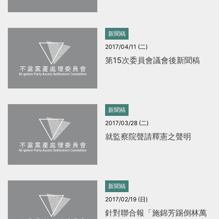
當
當
黨
黨
新聞稿
產
產
2017/04/11 (二)
處
處
第15次委員會議會後新聞稿
理
理
委
委
員
員
新聞稿
會
會
2017/03/28 (二)
就監察院聲請釋憲之聲明
新聞稿
2017/02/19 (日)
針對聯合報「施錦芳踢倒林萬