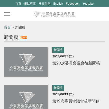
(另
(另
首頁
網站導覽
常見問題
English
Facebook
Youtube
開
開
新
新
視
視
首頁
新聞稿
窗)
窗)
新聞稿
將
將
開
開
新聞稿
啟
啟
2017/06/27 (二)
一
一
第20次委員會議會後新聞稿
個
個
新
新
的
的
新聞稿
網
網
2017/06/13 (二)
站：
站：
第19次委員會議會後新聞稿
不
不