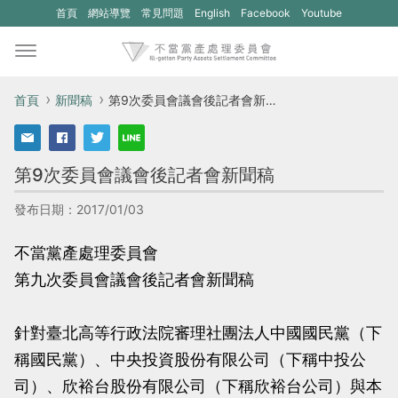
(另
(另
首頁
網站導覽
常見問題
English
Facebook
Youtube
開
開
新
新
視
視
首頁
新聞稿
第9次委員會議會後記者會新聞稿
窗)
窗)
將
將
第9次委員會議會後記者會新聞稿
開
開
啟
啟
發布日期：2017/01/03
一
一
不當黨產處理委員會
個
個
第九次委員會議會後記者會新聞稿
新
新
的
的
針對臺北高等行政法院審理社團法人中國國民黨（下
網
網
稱國民黨）、中央投資股份有限公司（下稱中投公
站：
站：
司）、欣裕台股份有限公司（下稱欣裕台公司）與本
不
不