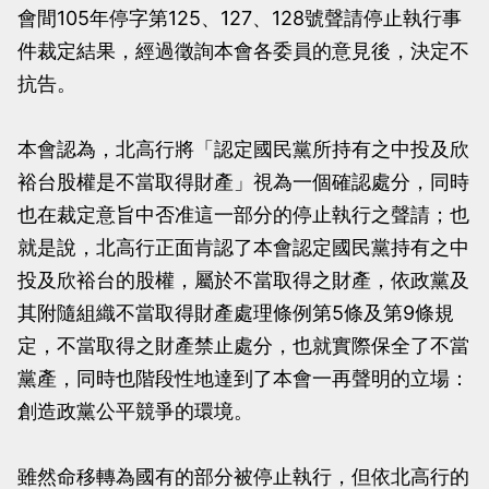
會間105年停字第125、127、128號聲請停止執行事
當
當
件裁定結果，經過徵詢本會各委員的意見後，決定不
黨
黨
抗告。
產
產
處
處
本會認為，北高行將「認定國民黨所持有之中投及欣
理
理
裕台股權是不當取得財產」視為一個確認處分，同時
委
委
也在裁定意旨中否准這一部分的停止執行之聲請；也
員
員
就是說，北高行正面肯認了本會認定國民黨持有之中
會
會
投及欣裕台的股權，屬於不當取得之財產，依政黨及
其附隨組織不當取得財產處理條例第5條及第9條規
定，不當取得之財產禁止處分，也就實際保全了不當
黨產，同時也階段性地達到了本會一再聲明的立場：
創造政黨公平競爭的環境。
雖然命移轉為國有的部分被停止執行，但依北高行的