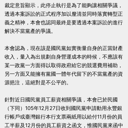
裁定意旨顯示，此停止執行是為了能夠讓相關爭議，
透過本案訴訟的正式程序加以釐清並同時落實轉型正
義之精神，本會也認同最終是要透過本案訴訟的進行
解決不當黨產的爭議。
本會認為，現在該是國民黨如實衡量自身的正當財產
收入，量入為出規劃自身營運成本的時候，不應該有
某一政黨一方面得以取得政府給它的競選費用補助，
另一方面又能擁有黨國一體年代留下的不當黨產的資
源挹注，這絕對是不公平的。
針對近日國民黨員工薪資相關爭議，本會已於民國
（下同）105年12月27日收到國民黨申請動用永豐銀
行帳戶或臺灣銀行本行支票兩紙用以給付11月份的員
工半薪及12月份的員工薪資之函文，惟國民黨來函中