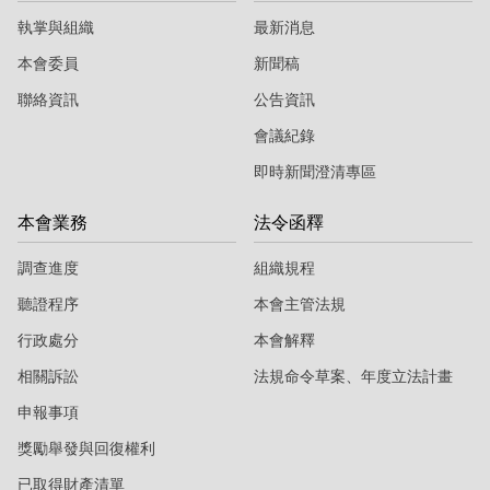
執掌與組織
最新消息
本會委員
新聞稿
聯絡資訊
公告資訊
會議紀錄
即時新聞澄清專區
本會業務
法令函釋
調查進度
組織規程
聽證程序
本會主管法規
行政處分
本會解釋
相關訴訟
法規命令草案、年度立法計畫
申報事項
獎勵舉發與回復權利
已取得財產清單