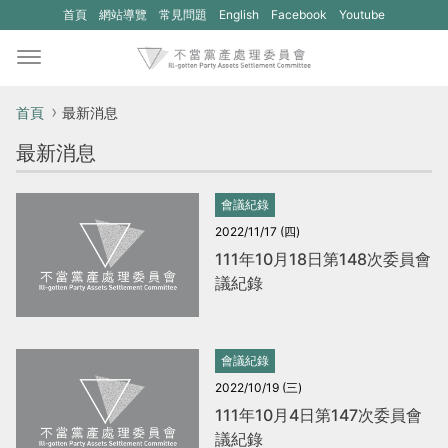
(另
(另
首頁
網站導覽
常見問題
English
Facebook
Youtube
開
開
新
新
視
視
首頁
最新消息
窗)
窗)
最新消息
將
將
開
開
會議紀錄
啟
啟
2022/11/17 (四)
一
一
111年10月18日第148次委員會
議紀錄
個
個
新
新
的
的
會議紀錄
網
網
2022/10/19 (三)
站：
站：
111年10月4日第147次委員會
不
不
議紀錄