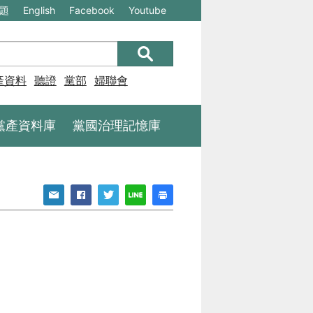
(另
(另
題
English
Facebook
Youtube
開
開
新
新
視
視
產資料庫
聽證
黨部
婦聯會
窗)
窗)
將
將
黨產資料庫
黨國治理記憶庫
開
開
啟
啟
一
一
個
個
新
新
的
的
網
網
站：
站：
不
不