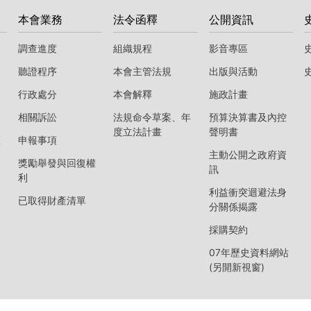
本會業務
法令函釋
公開資訊
調查進度
組織規程
影音專區
聽證程序
本會主管法規
出版與活動
行政處分
本會解釋
施政計畫
相關訴訟
法規命令草案、年
預算決算書及內控
度立法計畫
聲明書
區
申報事項
主動公開之政府資
獎勵舉發與回復權
訊
利
利益衝突迴避法身
已取得財產清單
分關係揭露
採購契約
07年歷史資料網站
(另開新視窗)