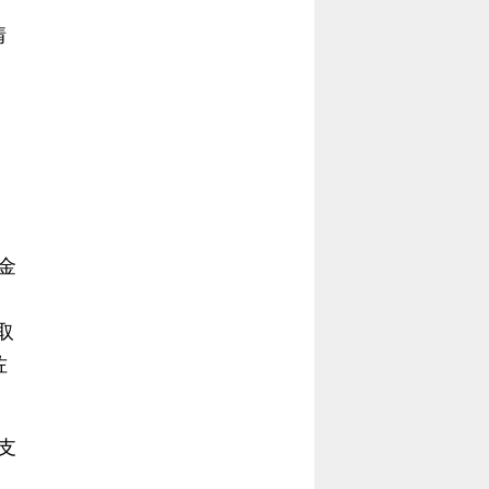
情
金
取
佐
支