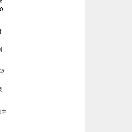
臺
0
討
劍
習
採
臺中