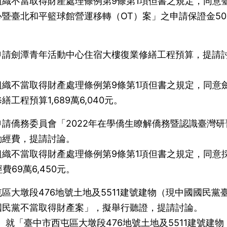
織不當取得財產處理條例第9條第1項但書之規定，同意
暨臺北和平籃球館營運移轉（OT）案」之申請保證金50
申請劍潭青年活動中心住宿大樓復業修繕工程預算，提請
織不當取得財產處理條例第9條第1項但書之規定，同意
程預算1,689萬6,040元。
請僑務委員會「2022年在學僑生瞭解僑務暨認識臺灣研
動經費，提請討論。
織不當取得財產處理條例第9條第1項但書之規定，同意
69萬6,450元。
區大墩段476地號土地及5511建號建物（現中國國民黨
國民黨不當取得財產案」，擬舉行聽證，提請討論。
五）就「臺中市西屯區大墩段476地號土地及5511建號建物