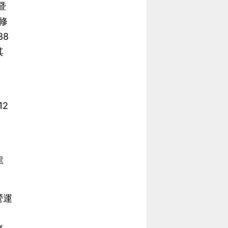
暨
修
88
其
2
龍
營運