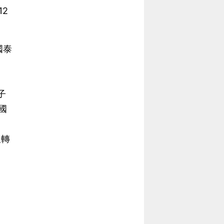
2
國泰
子
國
及轉