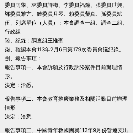
委員雨學、林委員詩梅、李委員福鐘、張委員世興、
當
當
鄭委員雅方、饒委員月琴、賴委員瑩真、孫委員斌
黨
黨
伍、列席單位（人員）：本會調查一組、調查二組、
產
產
行政組
處
處
陸、紀錄：調查組王惟聖
理
理
柒、確認本會113年2月6日第179次委員會議紀錄。
委
委
捌、報告事項：
員
員
報告事項一、本會訴願及行政訴訟案件目前辦理情
會
會
形。
決定：洽悉。
報告事項二、本會教育推廣業務及相關活動目前辦理
情形。
決定：洽悉。
報告事項三、中國青年救國團就112年9月份營運支出