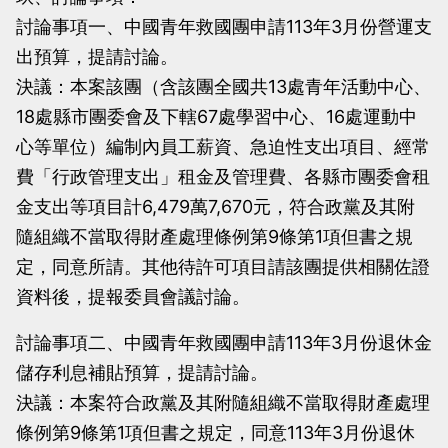
討論事項一、中國青年救國團申請113年3月份營運支
出預算，提請討論。
決議：本案該團（含該團全國共13處青年活動中心、
18處縣市團委會及下轄67處學習中心、16處運動中
心等單位）編制內員工薪資、急迫性支出項目、經常
費「行政管理支出」租金及管理費、各縣市團委會租
金支出等項目計6,479萬7,670元，符合政黨及其附
隨組織不當取得財產處理條例第9條第1項但書之規
定，同意所請。其他待許可項目請該團提供相關佐證
資料後，提報委員會議討論。
討論事項二、中國青年救國團申請113年3月份退休金
儲存利息補貼預算，提請討論。
決議：本案符合政黨及其附隨組織不當取得財產處理
條例第9條第1項但書之規定，同意113年3月份退休