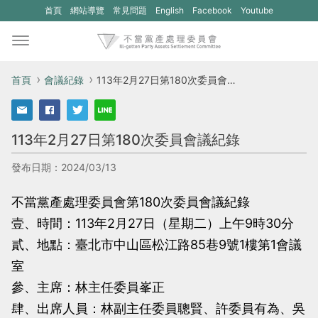
(另
(另
首頁
網站導覽
常見問題
English
Facebook
Youtube
開
開
新
新
視
視
首頁
會議紀錄
113年2月27日第180次委員會議紀錄
窗)
窗)
將
將
113年2月27日第180次委員會議紀錄
開
開
啟
啟
發布日期：2024/03/13
一
一
不當黨產處理委員會第180次委員會議紀錄
個
個
壹、時間：113年2月27日（星期二）上午9時30分
新
新
貳、地點：臺北市中山區松江路85巷9號1樓第1會議
的
的
室
網
網
參、主席：林主任委員峯正
站：
站：
肆、出席人員：林副主任委員聰賢、許委員有為、吳
不
不